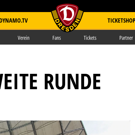
DYNAMO.TV
TICKETSHO
item.title
Verein
Fans
Tickets
Partner
WEITE RUNDE