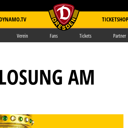
DYNAMO.TV
TICKETSHO
item.title
Verein
Fans
Tickets
Partner
SLOSUNG AM