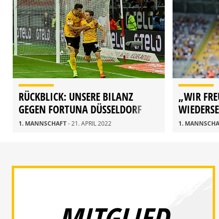
RÜCKBLICK: UNSERE BILANZ
„WIR FRE
GEGEN FORTUNA DÜSSELDORF
WIEDERS
NEUHAUS
1. MANNSCHAFT
- 21. APRIL 2022
1. MANNSCH
MITGLIED