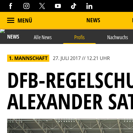
NEWS
MENÜ
NEWS
Alle News
Profis
Nachwuchs
1. MANNSCHAFT
27. JULI 2017 // 12.21 UHR
DFB-REGELSCH
ALEXANDER SA