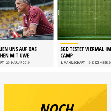
UEN UNS AUF DAS
SGD TESTET VIERMAL IM
EHEN MIT UWE
CAMP
.“
AFT
- 29. JANUAR 2019
1. MANNSCHAFT
- 19. DEZEMBER 2
NOCH