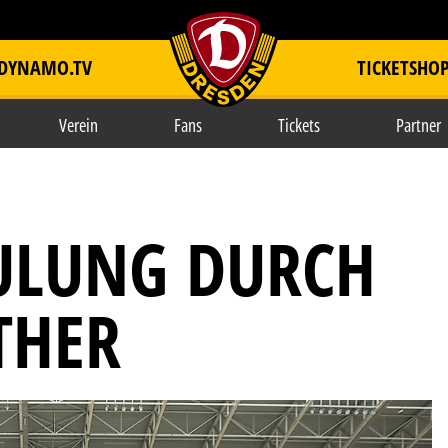
DYNAMO.TV
TICKETSHO
item.title
Verein
Fans
Tickets
Partner
ULUNG DURCH
THER