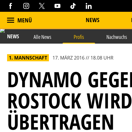
NEWS
MENÜ
NEWS
Alle News
Profis
Nachwuchs
1. MANNSCHAFT
17. MÄRZ 2016 // 18.08 UHR
DYNAMO GEGE
ROSTOCK WIRD
ÜBERTRAGEN