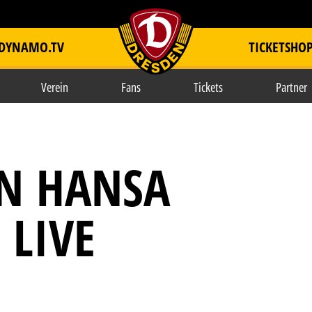
DYNAMO.TV
TICKETSHO
item.title
Verein
Fans
Tickets
Partner
N HANSA
 LIVE