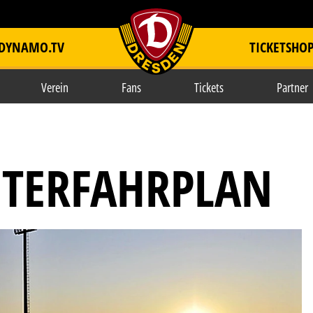
DYNAMO.TV
TICKETSHO
item.title
Verein
Fans
Tickets
Partner
TERFAHRPLAN