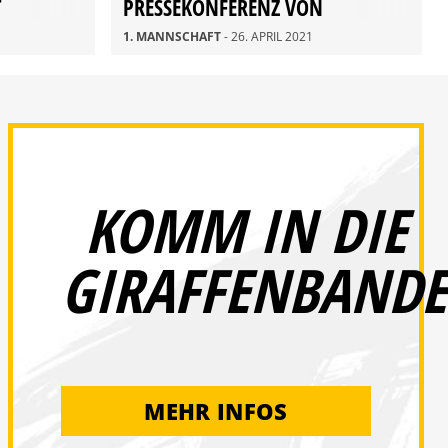
T
PRESSEKONFERENZ VON
ALEXANDER SCHMIDT ALS SGD-
1. MANNSCHAFT
- 26. APRIL 2021
COACH
KOMM IN DIE
GIRAFFENBANDE
MEHR INFOS