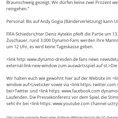
Braunschweig gezeigt. Wir dürfen keine zwei Prozent we
reingehen.“
Personal: Bis auf Andy Gogia (Bänderverletzung) kann Uw
FIFA-Schiedsrichter Deniz Aytekin pfeift die Partie um 1
Zuschauer, rund 3.000 Dynamo-Fans werden ihre Mannsch
um 12 Uhr, es wird keine Tageskasse geben.
<link http: www.dynamo-dresden.de fans news newsdetail
external-link-new-window zum auswärtsspiel auf st.>Die F
Wir halten euch wie gewohnt hier auf der Website im <l
window auf>Liveticker sowie via <link https: twitter.com
bei>Twitter und <link https: www.facebook.com dynam
Laufenden. Die Pressekonferenz vor dem Spiel, die Sti
seht ihr bei <link https: www.youtube.com channel uct
Dies ist eine migrierte News einer früheren Website-Version der SG Dynam