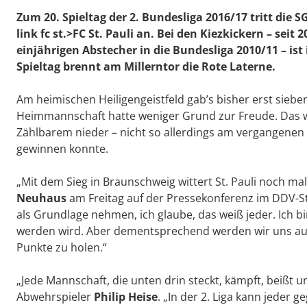
Zum 20. Spieltag der 2. Bundesliga 2016/17 tritt di
link fc st.>FC St. Pauli an. Bei den Kiezkickern – sei
einjährigen Abstecher in die Bundesliga 2010/11 – ist
Spieltag brennt am Millerntor die Rote Laterne.
Am heimischen Heiligengeistfeld gab’s bisher erst sieb
Heimmannschaft hatte weniger Grund zur Freude. Das wa
Zählbarem nieder – nicht so allerdings am vergangenen S
gewinnen konnte.
„Mit dem Sieg in Braunschweig wittert St. Pauli noch ma
Neuhaus
am Freitag auf der Pressekonferenz im DDV-Sta
als Grundlage nehmen, ich glaube, das weiß jeder. Ich bi
werden wird. Aber dementsprechend werden wir uns auc
Punkte zu holen.“
„Jede Mannschaft, die unten drin steckt, kämpft, beißt 
Abwehrspieler
Philip Heise
. „In der 2. Liga kann jeder 