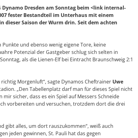
e SG Dynamo Dresden am Sonntag beim <link internal-
t 2007 fester Bestandteil im Unterhaus mit einem
 in dieser Saison der Wurm drin. Seit dem achten
en Punkte und ebenso wenig eigene Tore, keine
hre Potenzial der Gastgeber schlug sich selten in
onntag, als die Lienen-Elf bei Eintracht Braunschweig 2:1
l richtig Morgenluft“, sagte Dynamos Cheftrainer
Uwe
dion. „Den Tabellenplatz darf man für dieses Spiel nicht
n mir sicher, dass es ein Spiel auf Messers Schneide
h vorbereiten und versuchen, trotzdem dort die drei
und gibt alles, um dort rauszukommen“, weiß auch
gegen jeden gewinnen, St. Pauli hat das gegen