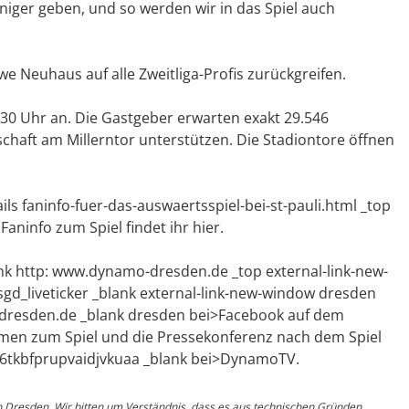
niger geben, und so werden wir in das Spiel auch
e Neuhaus auf alle Zweitliga-Profis zurückgreifen.
3.30 Uhr an. Die Gastgeber erwarten exakt 29.546
aft am Millerntor unterstützen. Die Stadiontore öffnen
s faninfo-fuer-das-auswaertsspiel-bei-st-pauli.html _top
aninfo zum Spiel findet ihr hier.
ink http: www.dynamo-dresden.de _top external-link-new-
 sgd_liveticker _blank external-link-new-window dresden
odresden.de _blank dresden bei>Facebook auf dem
mmen zum Spiel und die Pressekonferenz nach dem Spiel
ry6tkbfprupvaidjvkuaa _blank bei>DynamoTV.
o Dresden. Wir bitten um Verständnis, dass es aus technischen Gründen