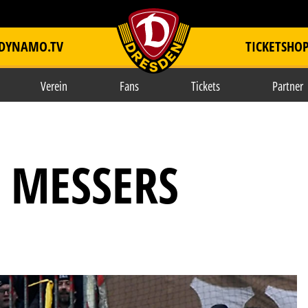
DYNAMO.TV
TICKETSHO
item.title
Verein
Fans
Tickets
Partner
F MESSERS