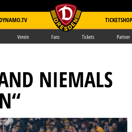
DYNAMO.TV
TICKETSHO
item.title
Verein
Fans
Tickets
Partner
TAND NIEMALS
ON“