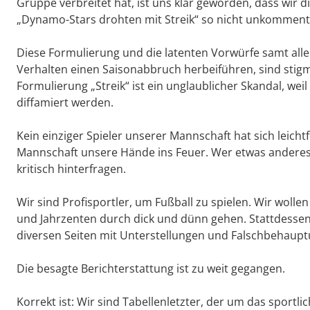
Gruppe verbreitet hat, ist uns klar geworden, dass wi
„Dynamo-Stars drohten mit Streik“ so nicht unkommenti
Diese Formulierung und die latenten Vorwürfe samt all
Verhalten einen Saisonabbruch herbeiführen, sind stigm
Formulierung „Streik“ ist ein unglaublicher Skandal, wei
diffamiert werden.
Kein einziger Spieler unserer Mannschaft hat sich leichtf
Mannschaft unsere Hände ins Feuer. Wer etwas anderes g
kritisch hinterfragen.
Wir sind Profisportler, um Fußball zu spielen. Wir woll
und Jahrzenten durch dick und dünn gehen. Stattdess
diversen Seiten mit Unterstellungen und Falschbehaupt
Die besagte Berichterstattung ist zu weit gegangen.
Korrekt ist: Wir sind Tabellenletzter, der um das sportli