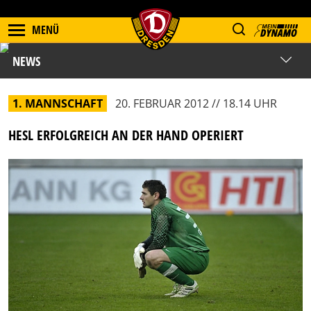
MENÜ
NEWS
1. MANNSCHAFT
20. FEBRUAR 2012 // 18.14 UHR
HESL ERFOLGREICH AN DER HAND OPERIERT