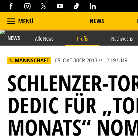
NEWS
MENÜ
NEWS
Alle News
Profis
Nachwuchs
1. MANNSCHAFT
05. OKTOBER 2013 // 12.19 UHR
SCHLENZER-TO
DEDIC FÜR „TO
MONATS“ NOM