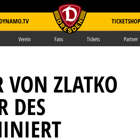
DYNAMO.TV
TICKETSHO
item.title
Verein
Fans
Tickets
Partner
R VON ZLATKO
R DES
INIERT