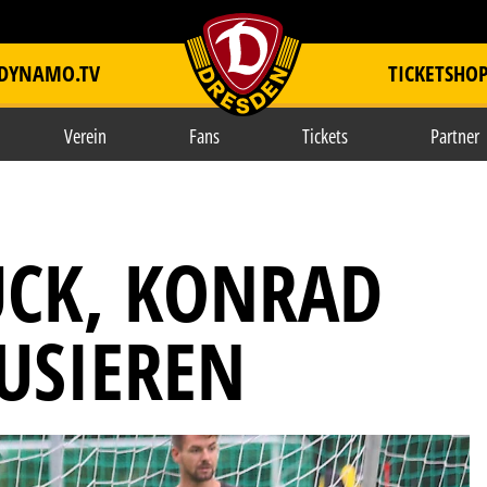
DYNAMO.TV
TICKETSHO
item.title
Verein
Fans
Tickets
Partner
CK, KONRAD
USIEREN