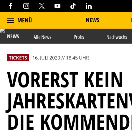
NEWS
MENÜ
NEWS
Alle News
Profis
Nachwuchs
TICKETS
16. JULI 2020 // 18.45 UHR
VORERST KEIN
JAHRESKARTEN
DIE KOMMENDE