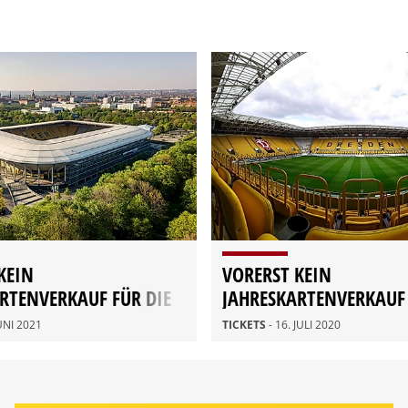
KEIN
VORERST KEIN
RTENVERKAUF FÜR DIE
JAHRESKARTENVERKAUF 
E SPIELZEIT
KOMMENDE SPIELZEIT
JUNI 2021
TICKETS
- 16. JULI 2020