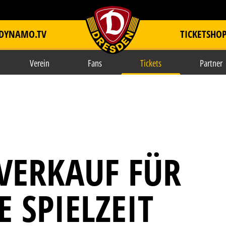
DYNAMO.TV
TICKETSHO
item.title
Verein
Fans
Tickets
Partner
VERKAUF FÜR
 SPIELZEIT