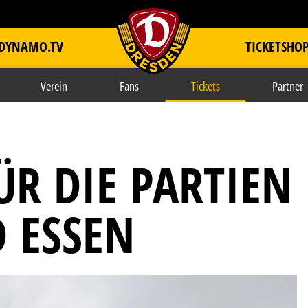
DYNAMO.TV
TICKETSHO
item.title
Verein
Fans
Tickets
Partner
ÜR DIE PARTIEN
D ESSEN