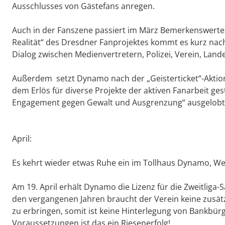
Ausschlusses von Gästefans anregen.
Auch in der Fanszene passiert im März Bemerkenswert
Realität“ des Dresdner Fanprojektes kommt es kurz nac
Dialog zwischen Medienvertretern, Polizei, Verein, Land
Außerdem setzt Dynamo nach der „Geisterticket“-Aktion
dem Erlös für diverse Projekte der aktiven Fanarbeit ges
Engagement gegen Gewalt und Ausgrenzung“ ausgelobt
April:
Es kehrt wieder etwas Ruhe ein im Tollhaus Dynamo, W
Am 19. April erhält Dynamo die Lizenz für die Zweitliga
den vergangenen Jahren braucht der Verein keine zusätz
zu erbringen, somit ist keine Hinterlegung von Bankbür
Voraussetzungen ist das ein Riesenerfolg!