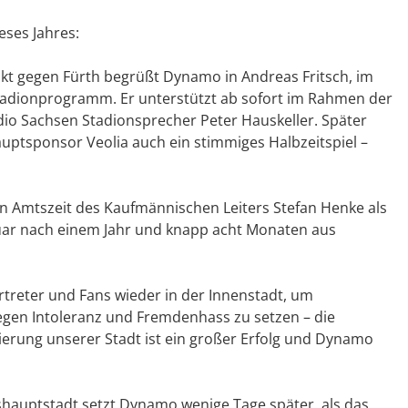
eses Jahres:
akt gegen Fürth begrüßt Dynamo in Andreas Fritsch, im
adionprogramm. Er unterstützt ab sofort im Rahmen der
io Sachsen Stadionsprecher Peter Hauskeller. Später
ptsponsor Veolia auch ein stimmiges Halbzeitspiel –
iten Amtszeit des Kaufmännischen Leiters Stefan Henke als
ruar nach einem Jahr und knapp acht Monaten aus
treter und Fans wieder in der Innenstadt, um
gen Intoleranz und Fremdenhass zu setzen – die
rung unserer Stadt ist ein großer Erfolg und Dynamo
shauptstadt setzt Dynamo wenige Tage später, als das