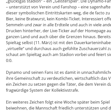
„glücksgas stadion“ – ein „Geisterspiel“. Die Dynamo-Fan
– unterstützt von Verein und Fanshop – eine sagenhafte 
dieser symbolischen Eintrittskarten weg, die de facto zu 
Bier, keine Bratwurst, kein Kombi-Ticket. Interessiert 
Semmeln und zwar in alle Erdteile und auch in viele 
Drucken hinterher, der Live-Ticker auf der Homepage au
ganzen Land und auch über die Grenzen hinaus. Bereits f
Spieltag selbst (11. März) ist mit den Dauerkarteninhabe
„virtuelle“ und durchaus auch gefühlte Zuschauerzahl z
schaut am Spieltag auch am Stadion vorbei und feiert s
0:0.
Dynamo und seinen Fans ist es damit in unnachahmlicher
ihre Gemeinschaft zu verdeutlichen, wirtschaftlich das 
ein Zeichen zu setzen gegen die Täter, die dem Verein d
fragwürdige System der Kollektivstrafe.
Ein weiteres Zeichen folgt eine Woche später beim Spiel
beiwohnen, die Mannschaft friedlich unterstützen und 