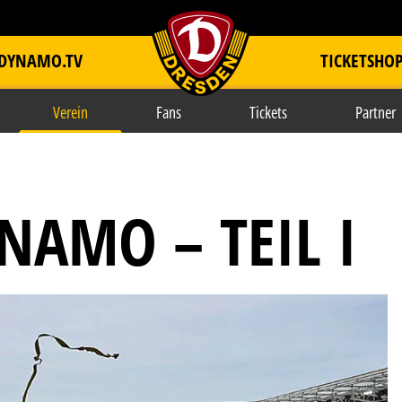
DYNAMO.TV
TICKETSHO
item.title
Verein
Fans
Tickets
Partner
NAMO – TEIL I