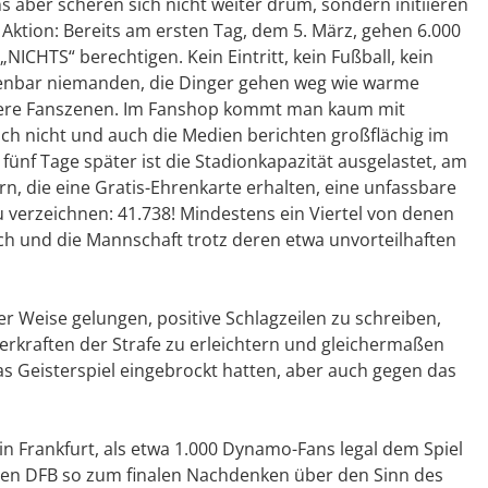
s aber scheren sich nicht weiter drum, sondern initiieren
Aktion: Bereits am ersten Tag, dem 5. März, gehen 6.000
„NICHTS“ berechtigen. Kein Eintritt, kein Fußball, kein
offenbar niemanden, die Dinger gehen weg wie warme
andere Fanszenen. Im Fanshop kommt man kaum mit
ch nicht und auch die Medien berichten großflächig im
ünf Tage später ist die Stadionkapazität ausgelastet, am
rn, die eine Gratis-Ehrenkarte erhalten, eine unfassbare
u verzeichnen: 41.738! Mindestens ein Viertel von denen
ich und die Mannschaft trotz deren etwa unvorteilhaften
 Weise gelungen, positive Schlagzeilen zu schreiben,
Verkraften der Strafe zu erleichtern und gleichermaßen
as Geisterspiel eingebrockt hatten, aber auch gegen das
 in Frankfurt, als etwa 1.000 Dynamo-Fans legal dem Spiel
den DFB so zum finalen Nachdenken über den Sinn des