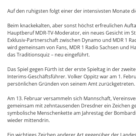
Auf den ruhigsten folgt einer der intensivsten Monate di
Beim knackekalten, aber sonst höchst erfreulichen Auft
Hauptberuf MDR-TV-Moderator, ein neues Gesicht im St
Exklusiv-Partnerschaft zwischen Dynamo und MDR 1 Rad
wird gemeinsam von Fans, MDR 1 Radio Sachsen und Hau
das Traditionsquiz – neu eingeführt.
Das Spiel gegen Fürth ist der erste Spieltag in der zwe
Interims-Geschäftsführer. Volker Oppitz war am 1. Feb
persönlichen Gründen von seinem Amt zurückgetreten.
Am 13. Februar versammeln sich Mannschaft, Vereinsver
gemeinsam mit zehntausenden Dresdner ein Zeichen ge
symbolische Menschenkette am Jahrestag der Bombardie
wieder mittendrin.
Ein wichtiges Zeichen anderer Art gegenüber der Lande