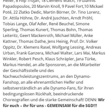
Heller, 8 Filip Trojan, 18 Clemens Walch, 19 Giannis
Papadopoulos, 20 Marvin Knoll, 9 Pavel Fort,10 Mickael
Poté, 22 Zlatko Dedic, Martin Börner, Dr. Tino Lorenz,
Dr. Attila Höhne, Dr. André Juschten, Arndt Pröhl,
Tobias Lange, Olaf Adler, René Beuchel, Simone
Sperling, Thomas Kunert, Thomas Bohn, Thomas
Leiteritz, Geert Mackenroth, Michael Müller, Anke
Kattner, Thomas Dathe, Jens Heinig, Prof. Dr. Volker
Oppitz, Dr. Klemens Rasel, Wolfgang Lessing, Andreas
Urban, Frank Ganzera, Michael Walter, Lars Mai, Markus
Winkler, Robert Pesch, Klaus Schräpler, Jana Türke,
Markus Hendel, an alle Sponsoren, an die Mitarbeiter
der Geschäftsstelle und des
Nachwuchsleistungszentrums, an den Dynamo-
Fanshop, an alle ehrenamtlichen Helfer und
selbstverständlich an alle Dynamo-Fans, für ihren
bedingungslosen Rückhalt, beeindruckende
Choreografien und die starke Gemeinschaft! DENN:
Wir
für euch – ihr für uns - GEMEINSAM für die SGD!!!