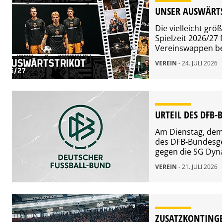
UNSER AUSWÄRTS
Die vielleicht gr
Spielzeit 2026/27 
Vereinswappen befi
ganz so wie in un
VEREIN
- 24. JULI 2026
Wolfgang Oeser, 
dem Trikot truge
URTEIL DES DFB
Am Dienstag, dem 
des DFB-Bundesge
gegen die SG Dyn
Hertha BSC vom 4.
VEREIN
- 21. JULI 2026
die Sanktionen de
Verhandlung eing
ZUSATZKONTING