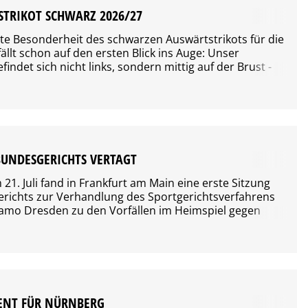
TRIKOT SCHWARZ 2026/27
ößte Besonderheit des schwarzen Auswärtstrikots für die
fällt schon auf den ersten Blick ins Auge: Unser
ndet sich nicht links, sondern mittig auf der Brust -
serer frühen Vereinsgeschichte, als Spieler wie
Klaus Sammer oder Hansi Kreische es ebendort auf
n. Beim genaueren Hinschauen aber wird…
-BUNDESGERICHTS VERTAGT
21. Juli fand in Frankfurt am Main eine erste Sitzung
richts zur Verhandlung des Sportgerichtsverfahrens
amo Dresden zu den Vorfällen im Heimspiel gegen
 April 2026 statt. Die SGD hatte zuvor Berufung gegen
s Einzelrichterverfahrens sowie der mündlichen
elegt.
ENT FÜR NÜRNBERG