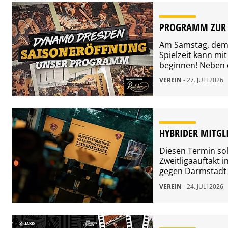
PROGRAMM ZUR 
Am Samstag, dem 1
Spielzeit kann mi
beginnen! Neben d
Rahmenprogramm, 
VEREIN
- 27. JULI 2026
Autogrammstunde 
Nachfolgend lest 
Saisoneröffnung 
HYBRIDER MITGL
Diesen Termin so
Zweitligaauftakt 
gegen Darmstadt 
vorausblicken. Ve
VEREIN
- 24. JULI 2026
stehen für Frage
Verfügung. Zudem