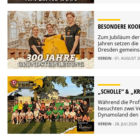
Restkarten gehen 
Verkauf.
BESONDERE KOOP
Zum Jubiläum der
Jahren setzen di
Dresden gemeins
VEREIN
- 01. AUGUST 
„SCHOLLE“ & „KR
Während die Profi
besuchten zwei V
Dynamoland den F
hat Niklas Kreuze
VEREIN
- 28. JULI 2026