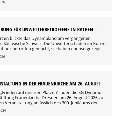
2026
ERUNG FÜR UNWETTERBETROFFENE IN RATHEN
rzen blickte das Dynamoland am vergangenen
e Sächsische Schweiz. Die Unwetterschäden im Kurort
t nur betroffen gemacht, sie haben ebenso gezeigt,
 auf den anderen Tag um komplette Existenzen gehen
2026
emeinschaft möchte ihrer Verantwortung gerecht
Spenden auf und versteigert zugunsten der Gemeinde
STALTUNG IN DER FRAUENKIRCHE AM 26. AUGUST
„Frieden auf unseren Plätzen“ laden die SG Dynamo
Stiftung Frauenkirche Dresden am 26. August 2026 zu
 Veranstaltung anlässlich des 300. Jubiläums der
 der barocken Frauenkirche ein. Am morgigen
2026
um 10 Uhr der Mitglieder-Vorverkauf. Etwaige