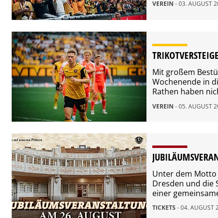
VEREIN
- 03. AUGUST 
TRIKOTVERSTEIG
Mit großem Bestü
Wochenende in di
Rathen haben nich
wie es vom einen
VEREIN
- 05. AUGUST 
kann. Die Sportg
werden, ruft zu 
ein…
JUBILÄUMSVERAN
Unter dem Motto 
Dresden und die 
einer gemeinsamen
Grundsteinlegung
TICKETS
- 04. AUGUST 
Mittwoch startet 