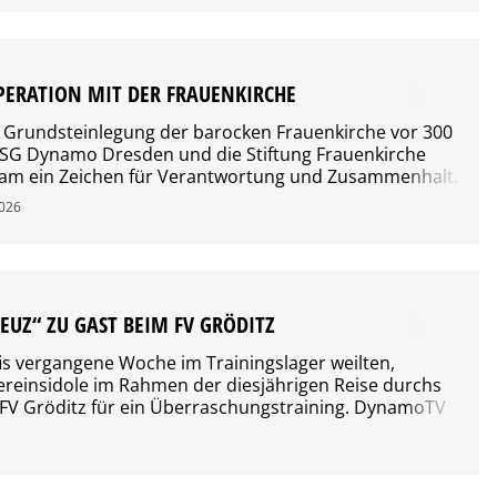
am Samstag, dem 8. August, ab 10 Uhr in den freien
ERATION MIT DER FRAUENKIRCHE
 Grundsteinlegung der barocken Frauenkirche vor 300
e SG Dynamo Dresden und die Stiftung Frauenkirche
am ein Zeichen für Verantwortung und Zusammenhalt.
2026
EUZ“ ZU GAST BEIM FV GRÖDITZ
s vergangene Woche im Trainingslager weilten,
ereinsidole im Rahmen der diesjährigen Reise durchs
V Gröditz für ein Überraschungstraining. DynamoTV
r und Heiko Scholz dabei begleitet.