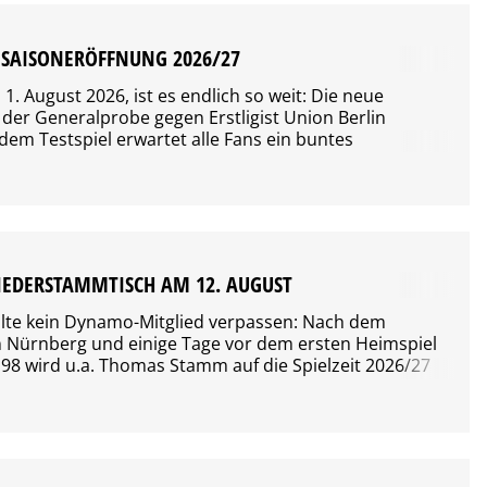
SAISONERÖFFNUNG 2026/27
. August 2026, ist es endlich so weit: Die neue
t der Generalprobe gegen Erstligist Union Berlin
em Testspiel erwartet alle Fans ein buntes
das bereits lange vor Anpfiff beginnt und mit der
am frühen Abend seinen Abschluss findet.
Ihr, welche Höhepunkte Euch erwarten. Die
2026/27…
IEDERSTAMMTISCH AM 12. AUGUST
llte kein Dynamo-Mitglied verpassen: Nach dem
in Nürnberg und einige Tage vor dem ersten Heimspiel
98 wird u.a. Thomas Stamm auf die Spielzeit 2026/27
rtreter des Aufsichtsrates sowie die Geschäftsführung
n rund um aktuelle Themen der Sportgemeinschaft zur
 stellen sich zwei Neuzugänge unserer…