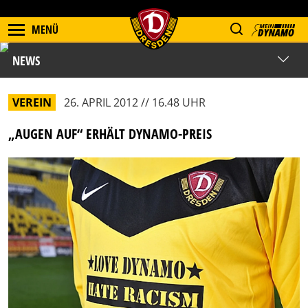
MENÜ
NEWS
VEREIN
26. APRIL 2012 // 16.48 UHR
„AUGEN AUF“ ERHÄLT DYNAMO-PREIS