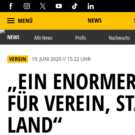
NEWS
MENÜ
NEWS
Alle News
Profis
Nachwuchs
VEREIN
19. JUNI 2020 // 15.22 UHR
„EIN ENORME
FÜR VEREIN, S
LAND“