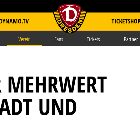
DYNAMO.TV
TICKETSHO
item.title
Verein
Fans
Tickets
Partner
R MEHRWERT
TADT UND