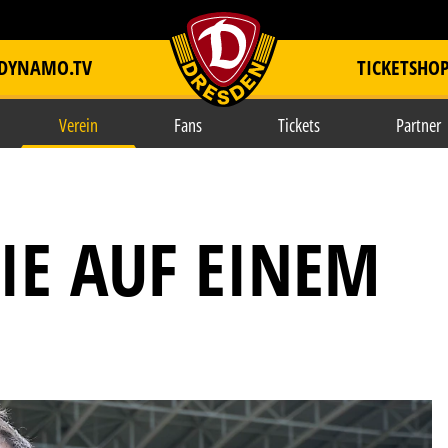
DYNAMO.TV
TICKETSHO
item.title
Verein
Fans
Tickets
Partner
IE AUF EINEM