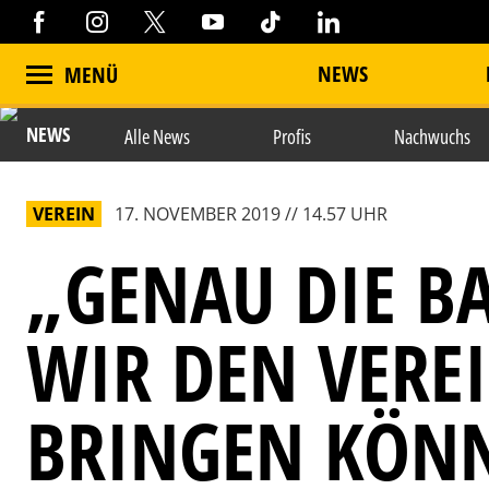
NEWS
MENÜ
NEWS
Alle News
Profis
Nachwuchs
VEREIN
17. NOVEMBER 2019 // 14.57 UHR
„GENAU DIE BA
WIR DEN VERE
BRINGEN KÖN