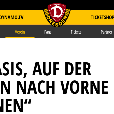
DYNAMO.TV
TICKETSHO
item.title
Verein
Fans
Tickets
Partner
SIS, AUF DER
IN NACH VORNE
NEN“