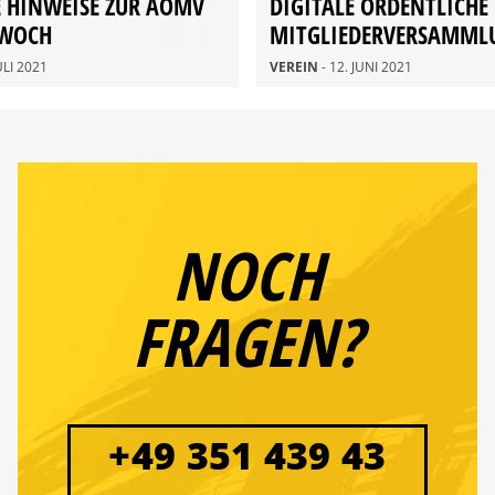
 HINWEISE ZUR AOMV
DIGITALE ORDENTLICHE
WOCH
MITGLIEDERVERSAMML
NICHT DURCHGEFÜHRT
JULI 2021
VEREIN
- 12. JUNI 2021
NOCH
FRAGEN?
+49 351 439 43