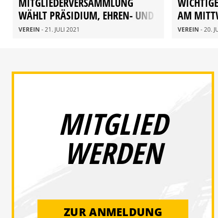
MITGLIEDERVERSAMMLUNG
WICHTIGE
WÄHLT PRÄSIDIUM, EHREN- UND
AM MITT
JUGENDRAT
VEREIN
- 21. JULI 2021
VEREIN
- 20. 
MITGLIED
WERDEN
ZUR ANMELDUNG