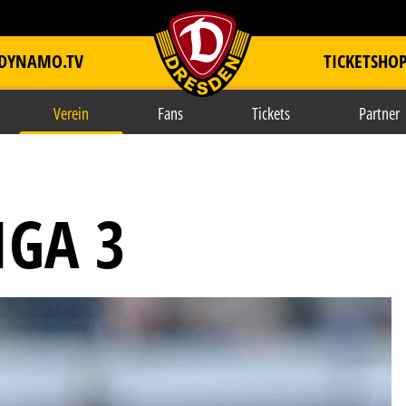
DYNAMO.TV
TICKETSHO
item.title
Verein
Fans
Tickets
Partner
IGA 3