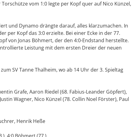
 Torschütze vom 1:0 legte per Kopf quer auf Nico Künzel,
dert und Dynamo drängte darauf, alles klarzumachen. In
r per Kopf das 3:0 erzielte. Bei einer Ecke in der 77.
opf von Jonas Böhmert, der den 4:0-Endstand herstellte.
ntrollierte Leistung mit dem ersten Dreier der neuen
zum SV Tanne Thalheim, wo ab 14 Uhr der 3. Spieltag
entin Grafe, Aaron Riedel (68. Fabius-Leander Göpfert),
stin Wagner, Nico Künzel (78. Collin Noel Förster), Paul
uchrer, Henrik Heße
.), 4:0 Böhmert (77.)