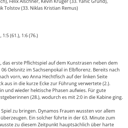
ich), Felix Alschner, Kevin Krüger (33. Yanic Grund),
k Tolstov (33. Niklas Kristian Remus)
, 1:5 (61.), 1:6 (76.)
 das erste Pflichtspiel auf dem Kunstrasen neben dem
 06 Oelsnitz im Sachsenpokal in Elbflorenz. Bereits nach
ach vorn, wo Anna Hechtfisch auf der linken Seite
 aus in die kurze Ecke zur Führung verwertete (2.).
hin und wieder hektische Phasen aufwies. Für gute
geberinnen (28.), wodurch es mit 2:0 in die Kabine ging.
e Spiel zu bringen. Dynamos Frauen wussten vor allem
überzeugen. Ein solcher führte in der 63. Minute zum
z wusste zu diesem Zeitpunkt hauptsächlich über harte