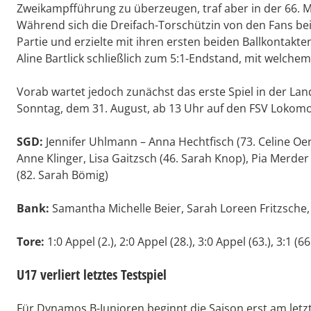
Zweikampfführung zu überzeugen, traf aber in der 66. M
Während sich die Dreifach-Torschützin von den Fans bei
Partie und erzielte mit ihren ersten beiden Ballkontakten 
Aline Bartlick schließlich zum 5:1-Endstand, mit welchem
Vorab wartet jedoch zunächst das erste Spiel in der Lan
Sonntag, dem 31. August, ab 13 Uhr auf den FSV Lokomo
SGD:
Jennifer Uhlmann – Anna Hechtfisch (73. Celine Oert
Anne Klinger, Lisa Gaitzsch (46. Sarah Knop), Pia Merder 
(82. Sarah Bömig)
Bank:
Samantha Michelle Beier, Sarah Loreen Fritzsche, 
Tore:
1:0 Appel (2.), 2:0 Appel (28.), 3:0 Appel (63.), 3:1 (66
U17 verliert letztes Testspiel
Für Dynamos B-Junioren beginnt die Saison erst am let