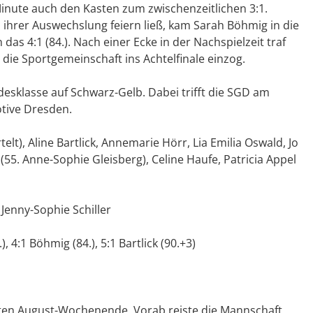
inute auch den Kasten zum zwischenzeitlichen 3:1.
 ihrer Auswechslung feiern ließ, kam Sarah Böhmig in die
das 4:1 (84.). Nach einer Ecke in der Nachspielzeit traf
 die Sportgemeinschaft ins Achtelfinale einzog.
desklasse auf Schwarz-Gelb. Dabei trifft die SGD am
tive Dresden.
elt), Aline Bartlick, Annemarie Hörr, Lia Emilia Oswald, Jo
(55. Anne-Sophie Gleisberg), Celine Haufe, Patricia Appel
Jenny-Sophie Schiller
.), 4:1 Böhmig (84.), 5:1 Bartlick (90.+3)
zten August-Wochenende. Vorab reiste die Mannschaft