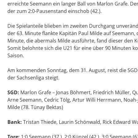
erreichte Seemann ein langer Ball von Marlon Grafe. Der
der zum 2:0-Pausenstand einschob (42.).
Die Spielanteile blieben im zweiten Durchgang unverän
der 63. Minute flankte Kapitän Paul Milde auf Seemann, de
Minute, die abermals Milde ausführte, fand dieser den K
Somit belohnte sich die U21 für eine über 90 Minuten ko
Saison.
Am kommenden Sonntag, dem 31. August, reist die SGD 
der Sachsenliga steigt.
SGD:
Marlon Grafe – Jonas Böhmert, Friedrich Müller, Qu
Arne Seemann, Cedric Tölg, Artur Willi Herrmann, Noah-Ju
Milde (78. Tünay Bektas)
Bank:
Tristan Thiede, Laurin Schönwald, Rick Edward W
Tore:
1:0 Seemann (37.), 2:0 Künzel (42.), 3:0 Seemann (63