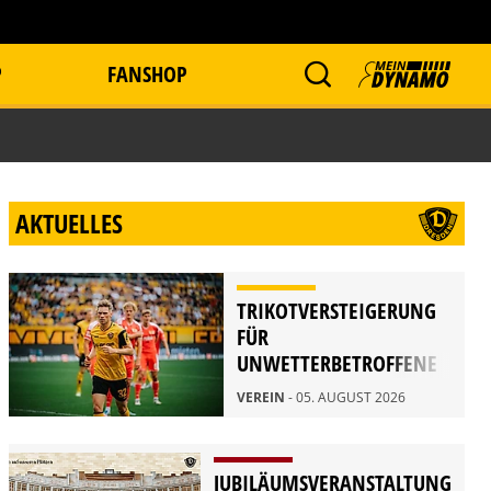
P
FANSHOP
AKTUELLES
TRIKOTVERSTEIGERUNG
FÜR
UNWETTERBETROFFENE
IN RATHEN
VEREIN
- 05. AUGUST 2026
JUBILÄUMSVERANSTALTUNG