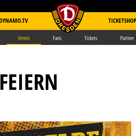
DYNAMO.TV
TICKETSHO
item.title
Verein
Fans
Tickets
Partner
FEIERN