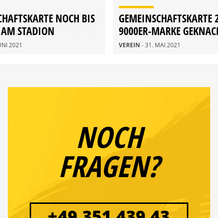
HAFTSKARTE NOCH BIS
GEMEINSCHAFTSKARTE 2
 AM STADION
9000ER-MARKE GEKNAC
CH
JUNI 2021
VEREIN
- 31. MAI 2021
NOCH
FRAGEN?
+49 351 439 43