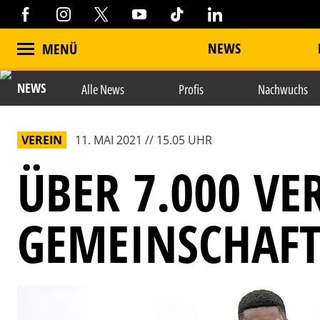
NEWS
MENÜ
NEWS
Alle News
Profis
Nachwuchs
VEREIN
11. MAI 2021 // 15.05 UHR
ÜBER 7.000 VE
GEMEINSCHAF