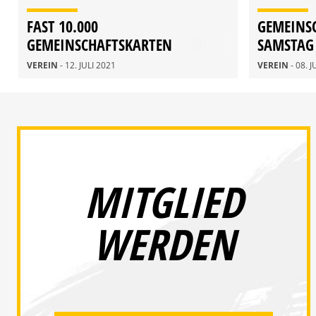
FAST 10.000
GEMEINSC
GEMEINSCHAFTSKARTEN
SAMSTAG
BRINGEN RUND 189.000 EURO
ERHÄLTLI
VEREIN
- 12. JULI 2021
VEREIN
- 08. 
MITGLIED
WERDEN