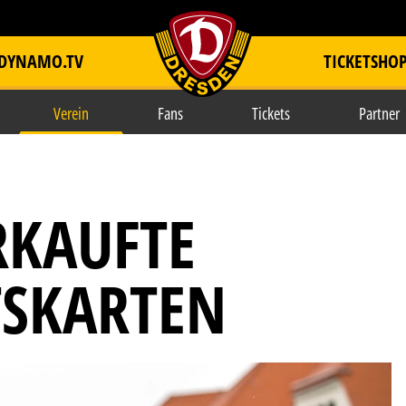
DYNAMO.TV
TICKETSHO
item.title
Verein
Fans
Tickets
Partner
RKAUFTE
TSKARTEN