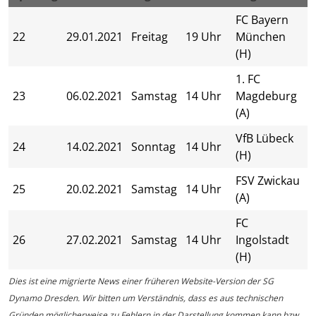
FC Bayern
22
29.01.2021
Freitag
19 Uhr
München
(H)
1. FC
23
06.02.2021
Samstag
14 Uhr
Magdeburg
(A)
VfB Lübeck
24
14.02.2021
Sonntag
14 Uhr
(H)
FSV Zwickau
25
20.02.2021
Samstag
14 Uhr
(A)
FC
26
27.02.2021
Samstag
14 Uhr
Ingolstadt
(H)
Dies ist eine migrierte News einer früheren Website-Version der SG
Dynamo Dresden. Wir bitten um Verständnis, dass es aus technischen
Gründen möglicherweise zu Fehlern in der Darstellung kommen kann bzw.