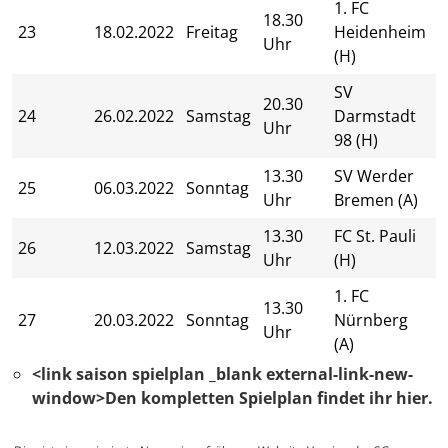
1. FC
18.30
23
18.02.2022
Freitag
Heidenheim
Uhr
(H)
SV
20.30
24
26.02.2022
Samstag
Darmstadt
Uhr
98 (H)
13.30
SV Werder
25
06.03.2022
Sonntag
Uhr
Bremen (A)
13.30
FC St. Pauli
26
12.03.2022
Samstag
Uhr
(H)
1. FC
13.30
27
20.03.2022
Sonntag
Nürnberg
Uhr
(A)
<link saison spielplan _blank external-link-new-
window>Den kompletten Spielplan findet ihr hier.