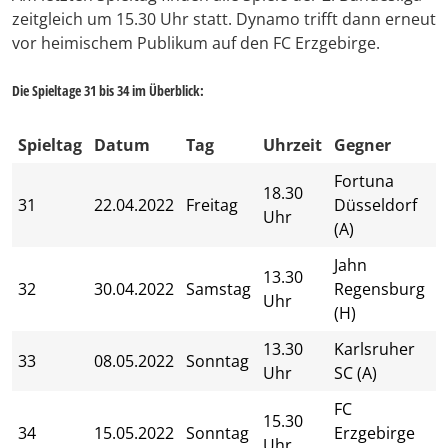
zeitgleich um 15.30 Uhr statt. Dynamo trifft dann erneut
vor heimischem Publikum auf den FC Erzgebirge.
Die Spieltage 31 bis 34 im Überblick:
Spieltag
Datum
Tag
Uhrzeit
Gegner
Fortuna
18.30
31
22.04.2022
Freitag
Düsseldorf
Uhr
(A)
Jahn
13.30
32
30.04.2022
Samstag
Regensburg
Uhr
(H)
13.30
Karlsruher
33
08.05.2022
Sonntag
Uhr
SC (A)
FC
15.30
34
15.05.2022
Sonntag
Erzgebirge
Uhr