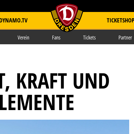
DYNAMO.TV
TICKETSHO
item.title
Verein
Fans
Tickets
Partner
T, KRAFT UND
ELEMENTE