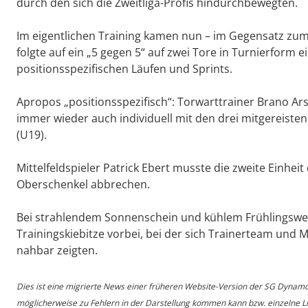
durch den sich die Zweitliga-Profis hindurchbewegten.
Im eigentlichen Training kamen nun – im Gegensatz zum 
folgte auf ein „5 gegen 5“ auf zwei Tore in Turnierform e
positionsspezifischen Läufen und Sprints.
Apropos „positionsspezifisch“: Torwarttrainer Brano Ars
immer wieder auch individuell mit den drei mitgereisten
(U19).
Mittelfeldspieler Patrick Ebert musste die zweite Einhe
Oberschenkel abbrechen.
Bei strahlendem Sonnenschein und kühlem Frühlingswet
Trainingskiebitze vorbei, bei der sich Trainerteam und
nahbar zeigten.
Dies ist eine migrierte News einer früheren Website-Version der SG Dynam
möglicherweise zu Fehlern in der Darstellung kommen kann bzw. einzelne Lin