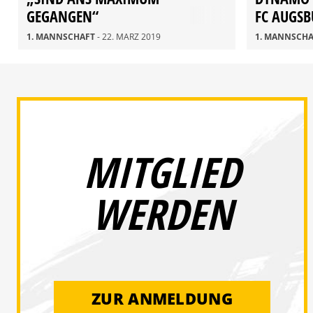
GEGANGEN“
FC AUGS
1. MANNSCHAFT
- 22. MÄRZ 2019
1. MANNSCH
MITGLIED
WERDEN
ZUR ANMELDUNG