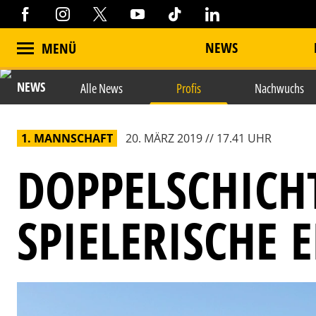
NEWS
MENÜ
NEWS
Alle News
Profis
Nachwuchs
1. MANNSCHAFT
20. MÄRZ 2019 // 17.41 UHR
DOPPELSCHICH
SPIELERISCHE 