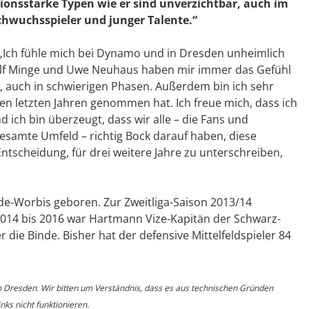
tionsstarke Typen wie er sind unverzichtbar, auch im
achwuchsspieler und junger Talente.“
 „Ich fühle mich bei Dynamo und in Dresden unheimlich
alf Minge und Uwe Neuhaus haben mir immer das Gefühl
, auch in schwierigen Phasen. Außerdem bin ich sehr
den letzten Jahren genommen hat. Ich freue mich, dass ich
 ich bin überzeugt, dass wir alle – die Fans und
 gesamte Umfeld – richtig Bock darauf haben, diese
Entscheidung, für drei weitere Jahre zu unterschreiben,
e-Worbis geboren. Zur Zweitliga-Saison 2013/14
 2014 bis 2016 war Hartmann Vize-Kapitän der Schwarz-
r die Binde. Bisher hat der defensive Mittelfeldspieler 84
o Dresden. Wir bitten um Verständnis, dass es aus technischen Gründen
ks nicht funktionieren.