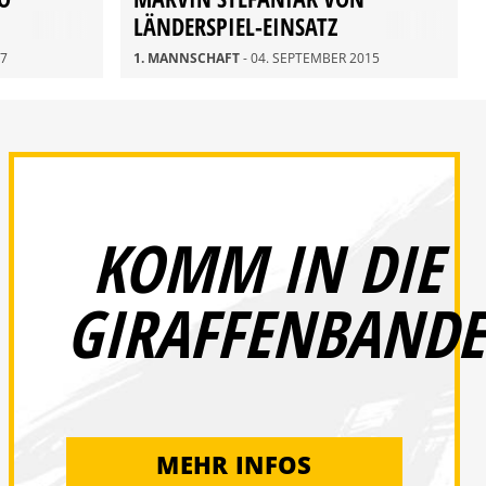
LÄNDERSPIEL-EINSATZ
ZURÜCKGEKEHRT
17
1. MANNSCHAFT
- 04. SEPTEMBER 2015
KOMM IN DIE
GIRAFFENBANDE
MEHR INFOS