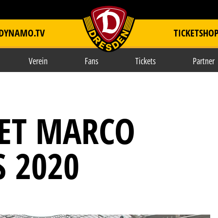
DYNAMO.TV
TICKETSHO
item.title
Verein
Fans
Tickets
Partner
ET MARCO
 2020