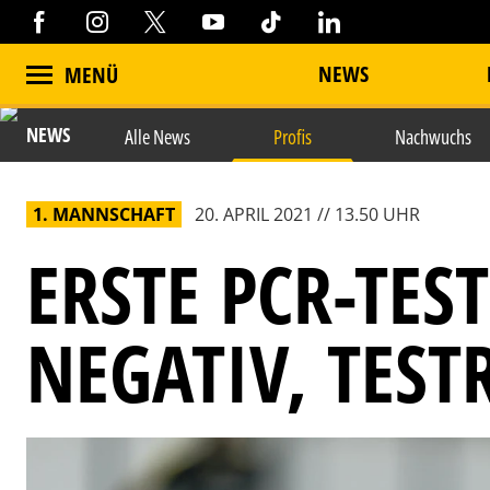
NEWS
MENÜ
NEWS
Alle News
Profis
Nachwuchs
1. MANNSCHAFT
20. APRIL 2021 // 13.50 UHR
ERSTE PCR-TES
NEGATIV, TESTR