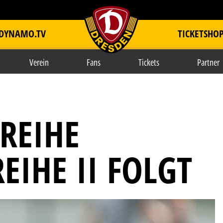
DYNAMO.TV
TICKETSHO
item.title
Verein
Fans
Tickets
Partner
TREIHE
EIHE II FOLGT