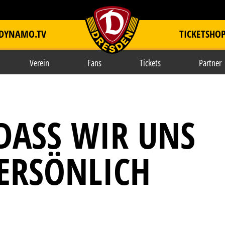
DYNAMO.TV
TICKETSHO
item.title
Verein
Fans
Tickets
Partner
DASS WIR UNS
ERSÖNLICH