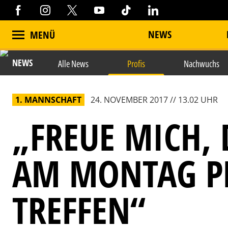
NEWS
MENÜ
NEWS
Alle News
Profis
Nachwuchs
1. MANNSCHAFT
24. NOVEMBER 2017 // 13.02 UHR
„FREUE MICH, 
AM MONTAG P
TREFFEN“