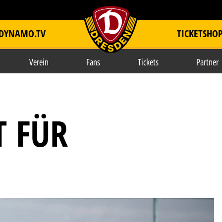
DYNAMO.TV
TICKETSHO
item.title
Verein
Fans
Tickets
Partner
T FÜR