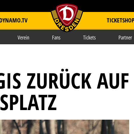
DYNAMO.TV
TICKETSHO
item.title
Verein
Fans
Tickets
Partner
IS ZURÜCK AUF
SPLATZ