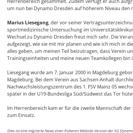
Herrenbereich gesammelt. Zudem verfügt er auch aufgr
um nun bei Dynamo Dresden auf höherem Niveau den n
Marius Liesegang
, der vor seiner Vertragsunterzeichn
sportmedizinische Untersuchung im Universitätsklinikum
Wechsel zu Dynamo Dresden freut mich sehr. Die Verant
aufgezeigt, wie sie mit mir planen und wie ich mich in 
alles geben, um meinen Teil beizutragen, dass Verein un
Trainingseinheiten und meine neuen Teamkollegen bin i
Liesegang wurde am 7. Januar 2000 in Magdeburg gebor
Magdeburg. Bei dem Verein aus Sachsen-Anhalt durchli
Nachwuchsleistungszentrum des 1. FSV Mainz 05 wechsel
später in der U19-Bundesliga Süd/Südwest das Tor hüte
Im Herrenbereich kam er für die zweite Mannschaft der 
zum Einsatz.
Dies ist eine migrierte News einer früheren Website-Version der SG Dynam