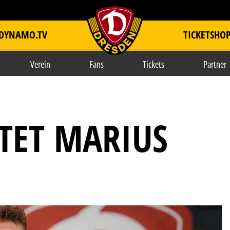
DYNAMO.TV
TICKETSHO
item.title
Verein
Fans
Tickets
Partner
HTET MARIUS