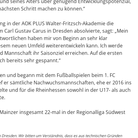
und seines Alters über genügend Entwicklungspotenzial,
ächsten Schritt machen zu können.“
ung in der AOK PLUS Walter-Fritzsch-Akademie die
 Carl Gustav Carus in Dresden absolvierte, sagt: „Mein
wortlichen haben mir von Beginn an sehr klar
diesem neuen Umfeld weiterentwickeln kann. Ich werde
d Mannschaft ihr Saisonziel erreichen. Auf die ersten
ch bereits sehr gespannt.“
en und begann mit dem Fußballspielen beim 1. FC
ef er sämtliche Nachwuchsmannschaften, ehe er 2016 ins
te und für die Rheinhessen sowohl in der U17- als auch
te.
Mainzer insgesamt 22-mal in der Regionalliga Südwest
o Dresden. Wir bitten um Verständnis, dass es aus technischen Gründen