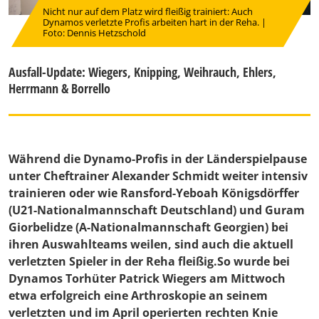
Nicht nur auf dem Platz wird fleißig trainiert: Auch
Dynamos verletzte Profis arbeiten hart in der Reha. |
Foto: Dennis Hetzschold
Ausfall-Update: Wiegers, Knipping, Weihrauch, Ehlers,
Herrmann & Borrello
Während die Dynamo-Profis in der Länderspielpause
unter Cheftrainer Alexander Schmidt weiter intensiv
trainieren oder wie Ransford-Yeboah Königsdörffer
(U21-Nationalmannschaft Deutschland) und Guram
Giorbelidze (A-Nationalmannschaft Georgien) bei
ihren Auswahlteams weilen, sind auch die aktuell
verletzten Spieler in der Reha fleißig.So wurde bei
Dynamos Torhüter Patrick Wiegers am Mittwoch
etwa erfolgreich eine Arthroskopie an seinem
verletzten und im April operierten rechten Knie