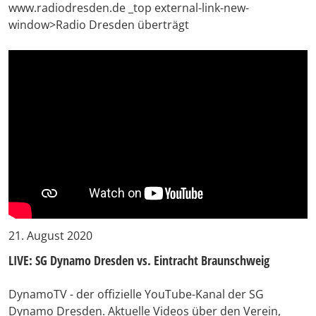
www.radiodresden.de _top external-link-new-
window>Radio Dresden überträgt
21. August 2020
LIVE: SG Dynamo Dresden vs. Eintracht Braunschweig
DynamoTV - der offizielle YouTube-Kanal der SG
Dynamo Dresden. Aktuelle Videos über den Verein,