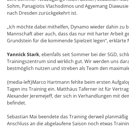
Sohm, Panagiotis Vlachodimos und Agyemang Diawusie s
nach Dresden zurückgekehrt ist.
„Ich möchte dabei mithelfen, Dynamo wieder dahin zu br
Mannschaft aber auch, dass das nur mit harter Arbeit
Grundstein für die kommende Spielzeit legen“, erklärt
Yannick Stark
, ebenfalls seit Sommer bei der SGD, sch
Trainingszentrum sind wirklich gut. Wir werden uns da
bestmöglich nutzen und streben als Team den maximalen
{media-left}Marco Hartmann fehlte beim ersten Aufgalo
Tagen ins Training ein. Matthäus Taferner ist für Vertr
Alexander Jeremejeff, der sich in Verhandlungen mit de
befindet.
Sebastian Mai beendete das Training derweil planmäßig 
Anschluss an die abgelaufene Saison noch etwas Traini