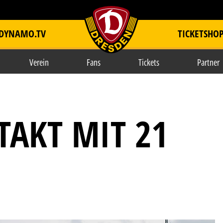
DYNAMO.TV
TICKETSHO
item.title
Verein
Fans
Tickets
Partner
TAKT MIT 21