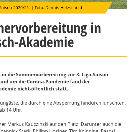
aison 2020/21. | Foto: Dennis Hetzschold
mervorbereitung in
zsch-Akademie
 in die Sommervorbereitung zur 3. Liga-Saison
 rund um die Corona-Pandemie fand der
demie nicht-öffentlich statt.
aungäste, die durch eine Absperrung hindurch lunschten,
ab 14 Uhr.
ner Markus Kauczinski auf den Platz. Darunter auch die
nnick Stark, Philipp Hosiner, Tim Knipping, Pascal