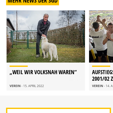
MEHR NEWS DER SGD
„WEIL WIR VOLKSNAH WAREN“
AUFSTIEG
2001/02 
GAST
VEREIN
- 15. APRIL 2022
VEREIN
- 14. 