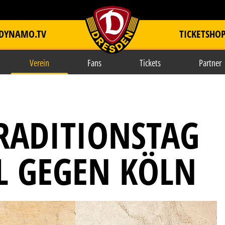
DYNAMO.TV
TICKETSHO
item.title
Verein
Fans
Tickets
Partner
TRADITIONSTAG
L GEGEN KÖLN