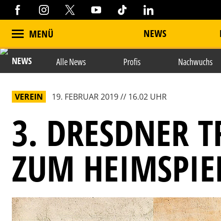
NEWS
MENÜ
NEWS
Alle News
Profis
Nachwuchs
VEREIN
19. FEBRUAR 2019 // 16.02 UHR
3. DRESDNER 
ZUM HEIMSPIE