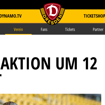
DYNAMO.TV
TICKETSHO
item.title
Verein
Fans
Tickets
Partner
-AKTION UM 12
T