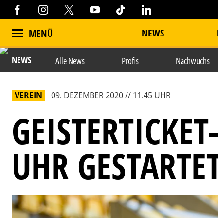
NEWS
MENÜ
NEWS
Alle News
Profis
Nachwuchs
VEREIN
09. DEZEMBER 2020 // 11.45 UHR
GEISTERTICKET
UHR GESTARTE