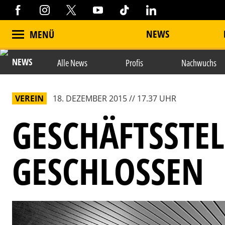
NEWS
MENÜ
NEWS
Alle News
Profis
Nachwuchs
VEREIN
18. DEZEMBER 2015 // 17.37 UHR
GESCHÄFTSSTEL
GESCHLOSSEN