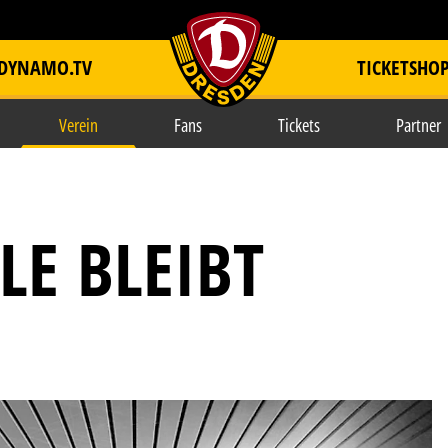
DYNAMO.TV
TICKETSHO
item.title
Verein
Fans
Tickets
Partner
LE BLEIBT