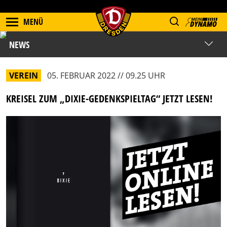
MENÜ
NEWS
VEREIN
05. FEBRUAR 2022 // 09.25 UHR
KREISEL ZUM „DIXIE-GEDENKSPIELTAG“ JETZT LESEN!