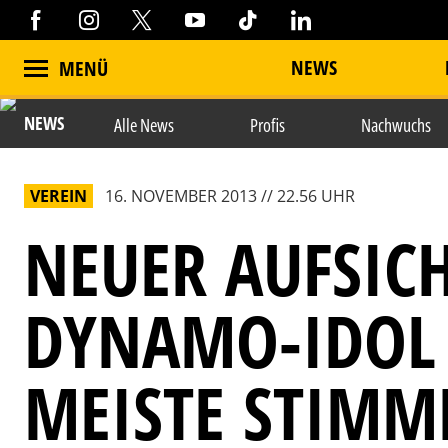
NEWS
MENÜ
NEWS
Alle News
Profis
Nachwuchs
VEREIN
16. NOVEMBER 2013 // 22.56 UHR
NEUER AUFSICH
DYNAMO-IDOL 
MEISTE STIMM