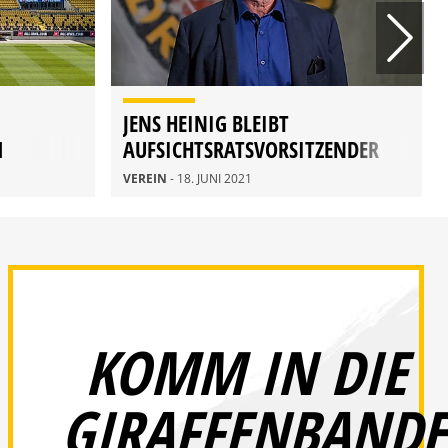
JENS HEINIG BLEIBT
M
AUFSICHTSRATSVORSITZENDER
DER SGD
VEREIN
- 18. JUNI 2021
KOMM IN DIE
GIRAFFENBANDE