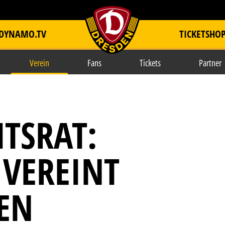
DYNAMO.TV
TICKETSHO
item.title
Verein
Fans
Tickets
Partner
TSRAT:
VEREINT
EN