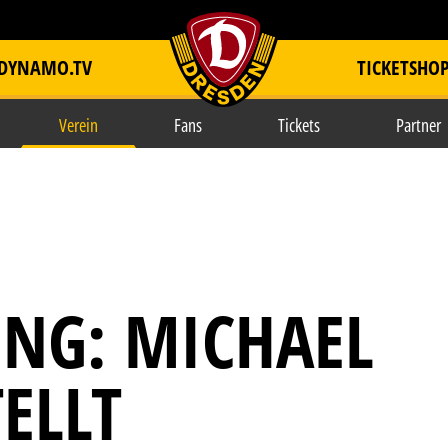
DYNAMO.TV
TICKETSHO
item.title
Verein
Fans
Tickets
Partner
NG: MICHAEL
ELLT