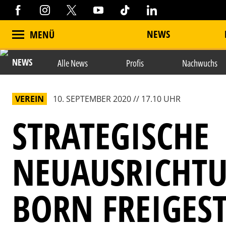
NEWS
MENÜ
NEWS
Alle News
Profis
Nachwuchs
VEREIN
10. SEPTEMBER 2020 // 17.10 UHR
STRATEGISCHE
NEUAUSRICHTU
BORN FREIGEST