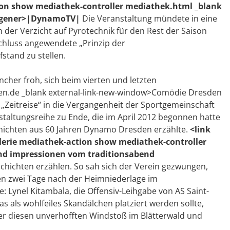
ion show mediathek-controller mediathek.html _blank
angener>|DynamoTV|
Die Veranstaltung mündete in eine
 der Verzicht auf Pyrotechnik für den Rest der Saison
chluss angewendete „Prinzip der
stand zu stellen.
her froh, sich beim vierten und letzten
den.de _blank external-link-new-window>Comödie Dresden
„Zeitreise“ in die Vergangenheit der Sportgemeinschaft
taltungsreihe zu Ende, die im April 2012 begonnen hatte
hichten aus 60 Jahren Dynamo Dresden erzählte.
<link
erie mediathek-action show mediathek-controller
nd impressionen vom traditionsabend
hichten erzählen. So sah sich der Verein gezwungen,
ien zwei Tage nach der Heimniederlage im
 Lynel Kitambala, die Offensiv-Leihgabe von AS Saint-
s als wohlfeiles Skandälchen platziert werden sollte,
ber diesen unverhofften Windstoß im Blätterwald und