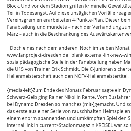
Block. Und vor dem Stadion griffen kriminelle Gewalttä
Teil in Todesangst. Auf diese unsäglichen Vorfälle rea
Vereinsgremien erarbeiteten 4-Punkte-Plan. Dieser bein
Fanabteilung und mündete – nach der Verhandlung zum
März – auch in die Beschränkung des Auswärtskartenverk
Doch eines nach dem anderen. Noch im selben Monat we
www.fanprojekt-dresden.de _blank external-link-new-wi
sozialpädagogische Stelle in der Fanabteilung neben Mar
die U15 von Trainer Erik Schmidt. Die C-Junioren sicher
Hallenmeisterschaft auch den NOFV-Hallenmeistertitel.
{media-left}Zum Ende des Monats Februar sagte ein Dyna
Schwarz-Gelb ging Rainer Nikol in Rente. Vom Busfahre
bei Dynamo Dresden so manches (mit-)gemacht. Und sch
das erste aus einer Serie von rauschhaften Heimspielen 
einem enorm spannenden und umkämpften Spiel den Spitz
internal link in current>Stadionmagazin KREISEL war so s