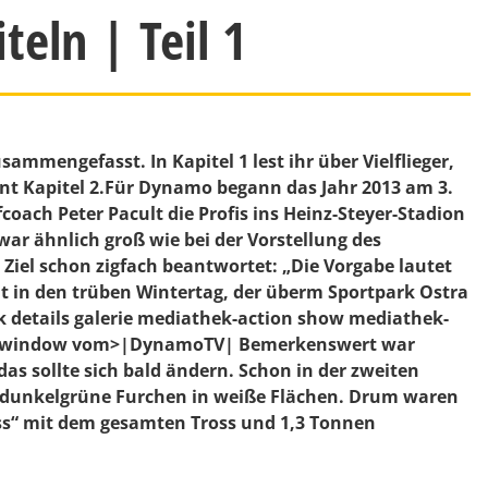
eln | Teil 1
sammengefasst. In Kapitel 1 lest ihr über Vielflieger,
t Kapitel 2.
Für Dynamo begann das Jahr 2013 am 3.
coach Peter Pacult die Profis ins Heinz-Steyer-Stadion
ar ähnlich groß wie bei der Vorstellung des
Ziel schon zigfach beantwortet: „Die Vorgabe lautet
lt in den trüben Wintertag, der überm Sportpark Ostra
details galerie mediathek-action show mediathek-
new-window vom>|DynamoTV|
Bemerkenswert war
as sollte sich bald ändern. Schon in der zweiten
e dunkelgrüne Furchen in weiße Flächen. Drum waren
ress“ mit dem gesamten Tross und 1,3 Tonnen