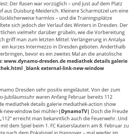
fest: Der Rasen war vorzüglich – und just auf dem Platz
f aus Duisburg-Meiderich. Kleinere Scharmützel um eine
ücklicherweise harmlos – und die Trainingsplätze
te sich jedoch der Verlauf des Winters in Dresden. Der
tlichen vielmehr darüber grübeln, wie die Vorbereitung
ch griff man zum letzten Mittel: Verlängerung in Antalya
ar ein kurzes Intermezzo in Dresden geboten. Anderthalb
erbringen, bevor es ein zweites Mal an die anatolische
tp: www.dynamo-dresden.de mediathek details galerie
thek.html _blank external-link-new-window
ynamo Dresden sehr positiv eingeläutet. Von der zum
mo-Jubiläumsuhr waren Anfang Februar bereits 112
de mediathek details galerie mediathek-action show
ink-new-window bei mühle>
|DynamoTV|
Doch die Freude
 „112“ erreicht man bekanntlich auch die Feuerwehr. Und
it dem Spiel beim 1. FC Kaiserslautern am 8. Februar zu
ate nach dem Pokalspiel in Hannover – mal wieder im