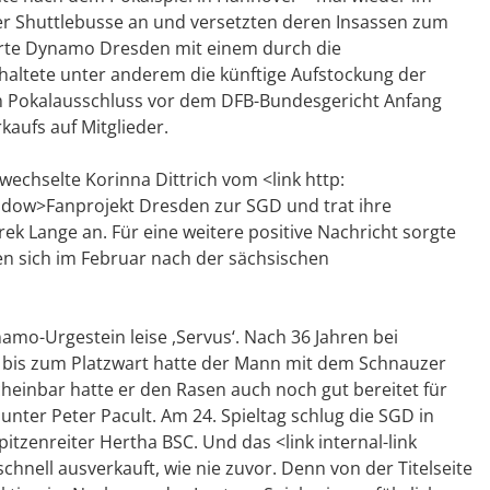
ter Shuttlebusse an und versetzten deren Insassen zum
gierte Dynamo Dresden mit einem durch die
haltete unter anderem die künftige Aufstockung der
 Pokalausschluss vor dem DFB-Bundesgericht Anfang
aufs auf Mitglieder.
chselte Korinna Dittrich vom <link http:
ndow>Fanprojekt Dresden zur SGD und trat ihre
ek Lange an. Für eine weitere positive Nachricht sorgte
ten sich im Februar nach der sächsischen
mo-Urgestein leise ,Servus‘. Nach 36 Jahren bei
r bis zum Platzwart hatte der Mann mit dem Schnauzer
einbar hatte er den Rasen auch noch gut bereitet für
unter Peter Pacult. Am 24. Spieltag schlug die SGD in
enreiter Hertha BSC. Und das <link internal-link
chnell ausverkauft, wie nie zuvor. Denn von der Titelseite