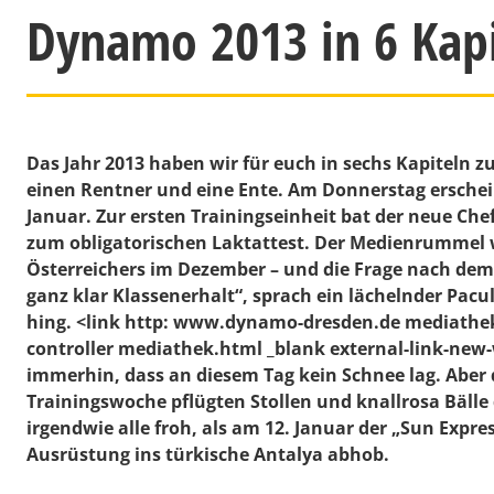
Dynamo 2013 in 6 Kapit
Das Jahr 2013 haben wir für euch in sechs Kapiteln zu
einen Rentner und eine Ente. Am Donnerstag erschein
Januar. Zur ersten Trainingseinheit bat der neue Chef
zum obligatorischen Laktattest. Der Medienrummel w
Österreichers im Dezember – und die Frage nach dem 
ganz klar Klassenerhalt“, sprach ein lächelnder Pacu
hing.
<link http: www.dynamo-dresden.de mediathek 
controller mediathek.html _blank external-link-
immerhin, dass an diesem Tag kein Schnee lag. Aber d
Trainingswoche pflügten Stollen und knallrosa Bäll
irgendwie alle froh, als am 12. Januar der „Sun Exp
Ausrüstung ins türkische Antalya abhob.