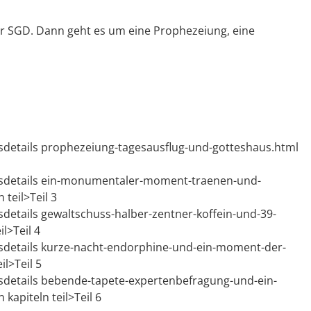
der SGD. Dann geht es um eine Prophezeiung, eine
sdetails prophezeiung-tagesausflug-und-gotteshaus.html
wsdetails ein-monumentaler-moment-traenen-und-
 teil>Teil 3
details gewaltschuss-halber-zentner-koffein-und-39-
l>Teil 4
sdetails kurze-nacht-endorphine-und-ein-moment-der-
il>Teil 5
sdetails bebende-tapete-expertenbefragung-und-ein-
kapiteln teil>Teil 6