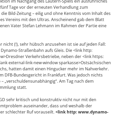
tion im Nachgang des Lautern-Spiels ein ausführliches
, fünf Tage vor der erneuten Verhandlung zum
ie Bild-Zeitung – eilig und ohne Kenntnis vom Inhalt des
es Vereins mit den Ultras. Anscheinend gab dem Blatt
kenen Vater Stefan Lehmann im Rahmen der Partie eine
icht (!), sehr hübsch anzusehen ist sie auf jeden Fall:
ynamo-Straßenbahn aufs Gleis. Die <link http:
ow>Dresdner Verkehrsbetriebe, neben der <link https:
lank external-link-new-window sparkasse>Ostsächsischen
s, hatten damit einen Hingucker mehr im Nahverkehr.
m DFB-Bundesgericht in Frankfurt. Was jedoch nichts
eb – „verschuldensunabhängig“. Am Tag nach dem
ammlung statt.
D sehr kritisch und konstruktiv nicht nur mit den
amtproblem auseinander, dass und weshalb der
er schlechter Ruf vorauseilt.
<link http: www.dynamo-