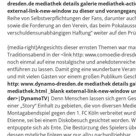
dresden.de mediathek details galerie mediathek-act
external-link-new-window zu dieser und vorangeg
Reihe von Selbstverpflichtungen der Fans, darunter auch
sowie die Forderung an den Verein, das beim Pokalauss
verschuldensunabhängigen Haftung“ weiter auf den Prüf
{media-right}Angesichts dieser ernsten Themen war manc
Traditionsabend in der <link http: www.comoedie-dres
noch einmal auf eine nostalgische und anekdotenreiche 
entführen zu lassen. Damit ging eine wunderbare Verans
und mit vielen Gästen vor einem großen Publikum Gesc
http: www.dynamo-dresden.de mediathek details gal
mediathek.html _blank external-link-new-window u
der>|DynamoTV|
Denn Menschen lassen sich gern Gesc
einer „Story“ Einhalt zu gebieten, die von diversen Med
Montagabendspiel gegen den 1. FC Köln verbreitet wurde:
Etienne, sei bei einem Diskobesuch gesichtet worden. Wa
entpuppte sich als Ente. Die Bestürzung des Spielers ü
dessen mögliche Folgen war nur allzu nachvollziehbar.