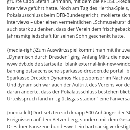
grüßte Capo Stefan Lehmann, mit dem die KREISEL-Redak
Interview geführt hatte. Noch am Tag des Hertha-Spiels
Pokalausschluss beim DFB-Bundesgericht, mokierte sich d
Interviews – über einen vermeintlichen „Schmusekurs“ d
auch stark zu denken, dass der Verein dem frischgebac
Jahresmitgliedschaft für seinen Sohn geschenkt hatte.
{media-right}Zum Auswärtsspiel kommt man mit ihr zwar n
„Dynamisch durch Dresden“ ging Anfang März die neue D
www.dvb.de de startseite _blank external-link-new-wind
banking.ostsaechsische-sparkasse-dresden.de portal _b
Sparkasse Dresden Dynamos Hauptsponsor im Nachwuch
Und dynamisch war auch der Auftritt des Vereins vor de
daran änderte, dass der Pokalausschluss bestehen bli
Urteilsspruch fand im „glücksgas stadion“ eine Fanvers
{media-left}Dort setzten sich knapp 500 Anhänger der SG
Ereignissen auf dem Betzenberg, sondern mit dem Ges
Dresdner Fanszene bundesweit ein hartnäckig verfestigt