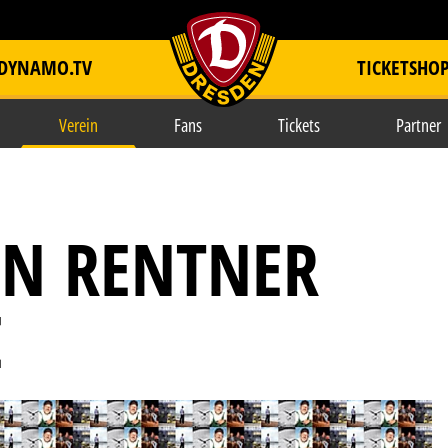
DYNAMO.TV
TICKETSHO
item.title
Verein
Fans
Tickets
Partner
EIN RENTNER
E