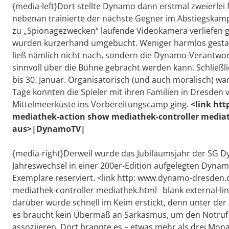
{media-left}Dort stellte Dynamo dann erstmal zweierlei 
nebenan trainierte der nächste Gegner im Abstiegskamp
zu „Spionagezwecken“ laufende Videokamera verliefen gl
wurden kurzerhand umgebucht. Weniger harmlos gestalte
ließ nämlich nicht nach, sondern die Dynamo-Verantwor
sinnvoll über die Bühne gebracht werden kann. Schließli
bis 30. Januar. Organisatorisch (und auch moralisch) w
Tage konnten die Spieler mit ihren Familien in Dresden v
Mittelmeerküste ins Vorbereitungscamp ging.
<link ht
mediathek-action show mediathek-controller media
aus>|DynamoTV|
{media-right}Derweil wurde das Jubiläumsjahr der SG D
Jahreswechsel in einer 200er-Edition aufgelegten Dyna
Exemplare reserviert. <link http: www.dynamo-dresden.
mediathek-controller mediathek.html _blank external-l
darüber wurde schnell im Keim erstickt, denn unter der
es braucht kein Übermaß an Sarkasmus, um den Notruf m
assoziieren. Dort brannte es – etwas mehr als drei Mon