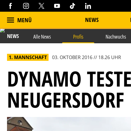
NEWS
MENÜ
NEWS
Alle News
Profis
Nachwuchs
1. MANNSCHAFT
03. OKTOBER 2016 // 18.26 UHR
DYNAMO TESTE
NEUGERSDORF