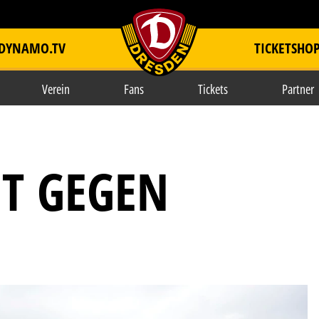
DYNAMO.TV
TICKETSHO
item.title
Verein
Fans
Tickets
Partner
T GEGEN