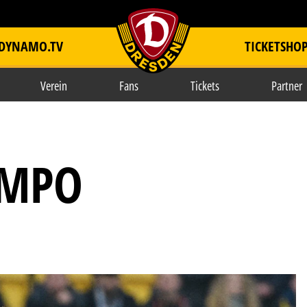
DYNAMO.TV
TICKETSHO
item.title
Verein
Fans
Tickets
Partner
EMPO