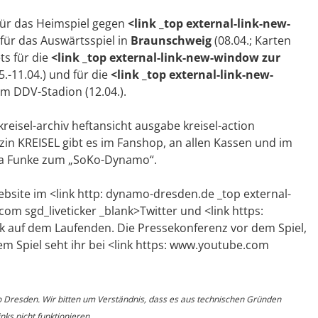
für das Heimspiel gegen
<link _top external-link-new-
 für das Auswärtsspiel in
Braunschweig
(08.04.; Karten
ts für die
<link _top external-link-new-window zur
.-11.04.) und für die
<link _top external-link-new-
im DDV-Stadion (12.04.).
reisel-archiv heftansicht ausgabe kreisel-action
in KREISEL gibt es im Fanshop, an allen Kassen und im
nna Funke zum „SoKo-Dynamo“.
ebsite im <link http: dynamo-dresden.de _top external-
.com sgd_liveticker _blank>Twitter und <link https:
uf dem Laufenden. Die Pressekonferenz vor dem Spiel,
m Spiel seht ihr bei <link https: www.youtube.com
o Dresden. Wir bitten um Verständnis, dass es aus technischen Gründen
ks nicht funktionieren.