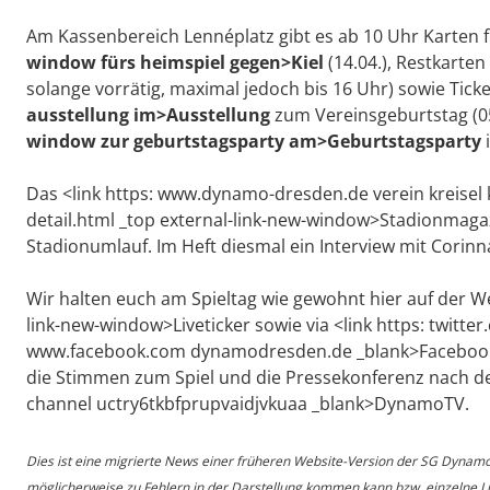
Am Kassenbereich Lennéplatz gibt es ab 10 Uhr Karten 
window fürs heimspiel gegen>Kiel
(14.04.), Restkarten
solange vorrätig, maximal jedoch bis 16 Uhr) sowie Ticke
ausstellung im>Ausstellung
zum Vereinsgeburtstag (05
window zur geburtstagsparty am>Geburtstagsparty
Das <link https: www.dynamo-dresden.de verein kreisel k
detail.html _top external-link-new-window>Stadionmagaz
Stadionumlauf. Im Heft diesmal ein Interview mit Cori
Wir halten euch am Spieltag wie gewohnt hier auf der W
link-new-window>Liveticker sowie via <link https: twitter
www.facebook.com dynamodresden.de _blank>Facebook a
die Stimmen zum Spiel und die Pressekonferenz nach de
channel uctry6tkbfprupvaidjvkuaa _blank>DynamoTV.
Dies ist eine migrierte News einer früheren Website-Version der SG Dynam
möglicherweise zu Fehlern in der Darstellung kommen kann bzw. einzelne Lin