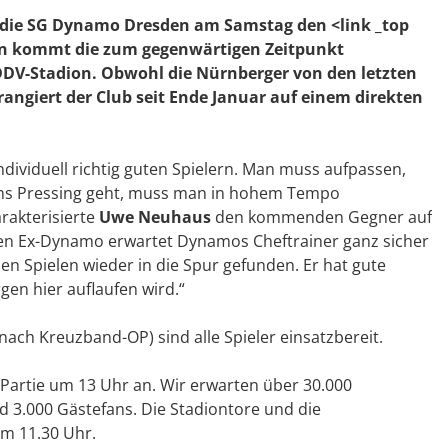
t die SG Dynamo Dresden am Samstag den <link _top
nken kommt die zum gegenwärtigen Zeitpunkt
DDV-Stadion. Obwohl die Nürnberger von den letzten
rangiert der Club seit Ende Januar auf einem direkten
ndividuell richtig guten Spielern. Man muss aufpassen,
 ins Pressing geht, muss man in hohem Tempo
arakterisierte
Uwe Neuhaus
den kommenden Gegner auf
nen Ex-Dynamo erwartet Dynamos Cheftrainer ganz sicher
en Spielen wieder in die Spur gefunden. Er hat gute
gen hier auflaufen wird.“
nach Kreuzband-OP) sind alle Spieler einsatzbereit.
e Partie um 13 Uhr an. Wir erwarten über 30.000
 3.000 Gästefans. Die Stadiontore und die
m 11.30 Uhr.