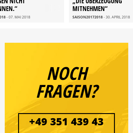
GEN NICHT
„DIE ÜBERZEUGUNG
NNEN.“
MITNEHMEN“
018
- 07. MAI 2018
SAISON20172018
- 30. APRIL 2018
NOCH
FRAGEN?
+49 351 439 43