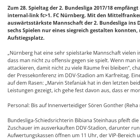
Zum 28. Spieltag der 2. Bundesliga 2017/18 empfäng
internal-link fc>1. FC Nürnberg. Mit den Mittelfra
auswärtsstärkste Mannschaft der 2. Bundesliga ins 
sechs Spielen nur eines siegreich gestalten konnten, 
Aufstiegsplatz.
„Nürnberg hat eine sehr spielstarke Mannschaft vielen i
dass man nicht zu offensiv gegen sie spielt. Wenn man
attackieren, damit nicht zu viele Räume frei bleiben“, ch
der Pressekonferenz im DDV-Stadion am Karfreitag. Ei
auf dem Rasen: „Marvin Stefaniak hat in den letzten beid
Leistungen gezeigt, ich gehe fest davon aus, dass er mor
Personal: Bis auf Innenverteidiger Sören Gonther (Reha 
Bundesliga-Schiedsrichterin Bibiana Steinhaus pfeift di
Zuschauer im ausverkauften DDV-Stadion, darunter rund
Aufwertungskassen öffnen um 11 Uhr, der VIP-Bereich u