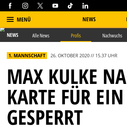
NEWS
MENÜ
NEWS
Alle News
Profis
Nachwuchs
1. MANNSCHAFT
26. OKTOBER 2020 // 15.37 UHR
MAX KULKE NA
KARTE FÜR EIN
GESPERRT