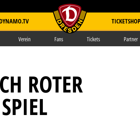
DYNAMO.TV
TICKETSHO
item.title
Verein
Fans
Tickets
Partner
CH ROTER
 SPIEL