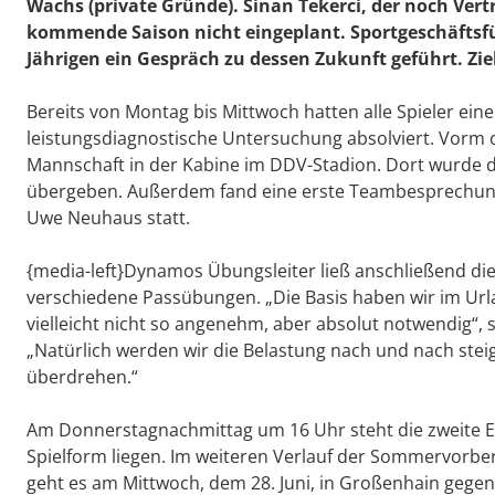
Wachs (private Gründe). Sinan Tekerci, der noch Vertra
kommende Saison nicht eingeplant. Sportgeschäftsf
Jährigen ein Gespräch zu dessen Zukunft geführt. Ziel 
Bereits von Montag bis Mittwoch hatten alle Spieler ein
leistungsdiagnostische Untersuchung absolviert. Vorm of
Mannschaft in der Kabine im DDV-Stadion. Dort wurde 
übergeben. Außerdem fand eine erste Teambesprechung 
Uwe Neuhaus statt.
{media-left}Dynamos Übungsleiter ließ anschließend die
verschiedene Passübungen. „Die Basis haben wir im Urla
vielleicht nicht so angenehm, aber absolut notwendig“, 
„Natürlich werden wir die Belastung nach und nach steig
überdrehen.“
Am Donnerstagnachmittag um 16 Uhr steht die zweite Ei
Spielform liegen. Im weiteren Verlauf der Sommervorber
geht es am Mittwoch, dem 28. Juni, in Großenhain gegen de