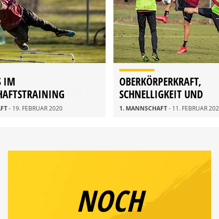
S IM
OBERKÖRPERKRAFT,
AFTSTRAINING
SCHNELLIGKEIT UND
ZWEIKAMPFVERHALTEN
AFT
- 19. FEBRUAR 2020
1. MANNSCHAFT
- 11. FEBRUAR 20
NOCH