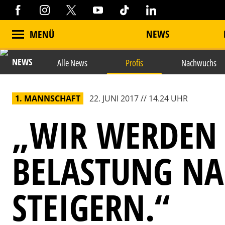
NEWS
MENÜ
NEWS
Alle News
Profis
Nachwuchs
1. MANNSCHAFT
22. JUNI 2017 // 14.24 UHR
„WIR WERDEN 
BELASTUNG N
STEIGERN.“