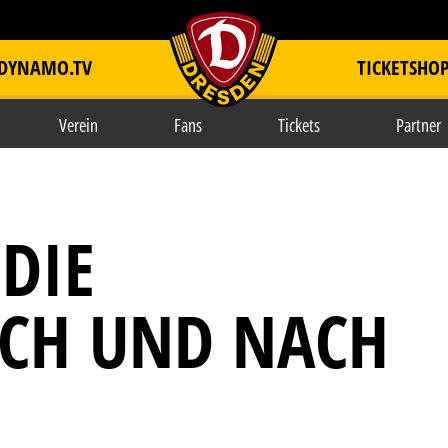
DYNAMO.TV
TICKETSHO
item.title
Verein
Fans
Tickets
Partner
DIE
ACH UND NACH