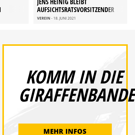
JENS HEINIG BLEIBT
M
AUFSICHTSRATSVORSITZENDER
DER SGD
VEREIN
- 18. JUNI 2021
KOMM IN DIE
GIRAFFENBANDE
MEHR INFOS