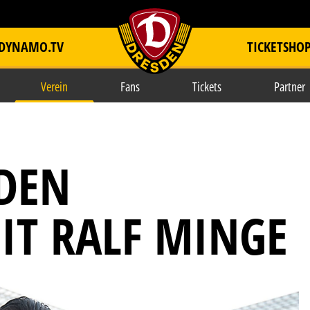
DYNAMO.TV
TICKETSHO
item.title
Verein
Fans
Tickets
Partner
DEN
IT RALF MINGE