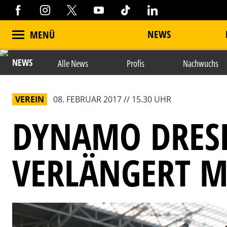
NEWS
MENÜ
NEWS
Alle News
Profis
Nachwuchs
VEREIN
08. FEBRUAR 2017 // 15.30 UHR
DYNAMO DRES
VERLÄNGERT M