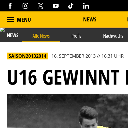
NEWS
MENÜ
NEWS
Alle News
Profis
Nachwuchs
SAISON20132014
16. SEPTEMBER 2013 // 16.31 UHR
U16 GEWINNT B