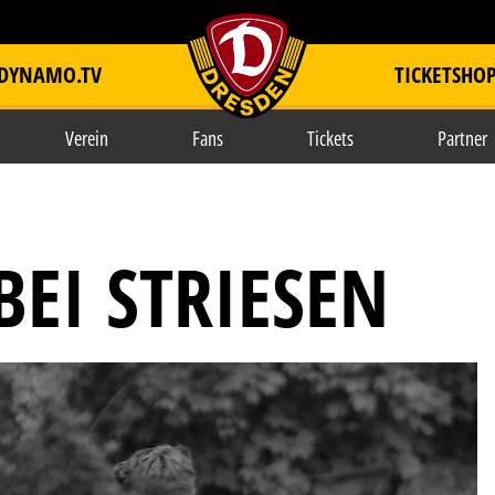
DYNAMO.TV
TICKETSHO
item.title
Verein
Fans
Tickets
Partner
EI STRIESEN