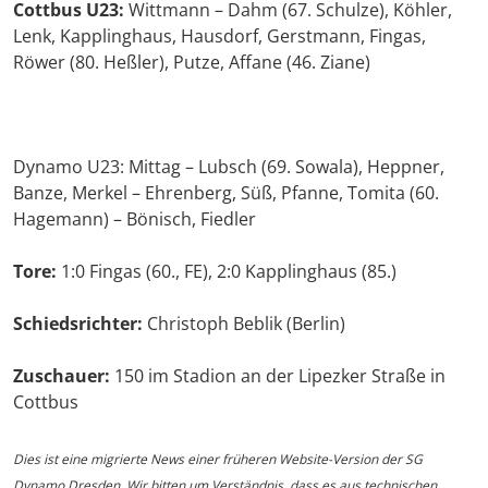
Cottbus U23:
Wittmann – Dahm (67. Schulze), Köhler,
Lenk, Kapplinghaus, Hausdorf, Gerstmann, Fingas,
Röwer (80. Heßler), Putze, Affane (46. Ziane)
Dynamo U23: Mittag – Lubsch (69. Sowala), Heppner,
Banze, Merkel – Ehrenberg, Süß, Pfanne, Tomita (60.
Hagemann) – Bönisch, Fiedler
Tore:
1:0 Fingas (60., FE), 2:0 Kapplinghaus (85.)
Schiedsrichter:
Christoph Beblik (Berlin)
Zuschauer:
150 im Stadion an der Lipezker Straße in
Cottbus
Dies ist eine migrierte News einer früheren Website-Version der SG
Dynamo Dresden. Wir bitten um Verständnis, dass es aus technischen