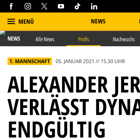
NEWS
MENÜ
NEWS
Alle News
Profis
Nachwuchs
1. MANNSCHAFT
05. JANUAR 2021 // 15.30 UHR
ALEXANDER JER
VERLÄSST DY
ENDGÜLTIG