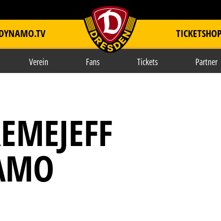
DYNAMO.TV
TICKETSHO
item.title
Verein
Fans
Tickets
Partner
EMEJEFF
NAMO